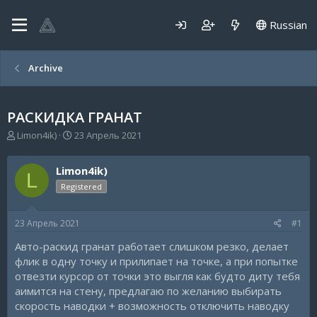
Russian
Archive
РАСКИДКА ГРАНАТ
А
Д
Limon4ik)
23 Апрель 2021
в
а
т
т
Limon4ik)
о
а
L
р
н
Registered
т
а
е
ч
23 Апрель 2021
#1
м
а
ы
л
Авто-раскид гранат работает слишком резко, делает
а
флик в одну точку и прилипает на точке, а при попытке
отвезти курсор от точки это выгля как будто диту тебя
аимится на стену, предлагаю по желанию выбирать
скорость наводки + возможность отключить наводку