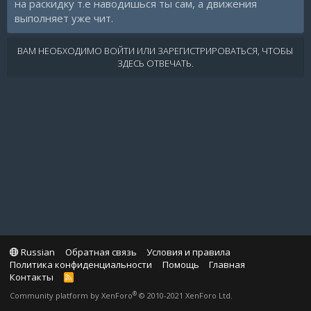
на раскидку т.е наводишься ты сам, а движения
выполняет уже чит.
ВАМ НЕОБХОДИМО ВОЙТИ ИЛИ ЗАРЕГИСТРИРОВАТЬСЯ, ЧТОБЫ
ЗДЕСЬ ОТВЕЧАТЬ.
Russian
Обратная связь
Условия и правила
Политика конфиденциальности
Помощь
Главная
Контакты
R
S
®
Community platform by XenForo
© 2010-2021 XenForo Ltd.
S