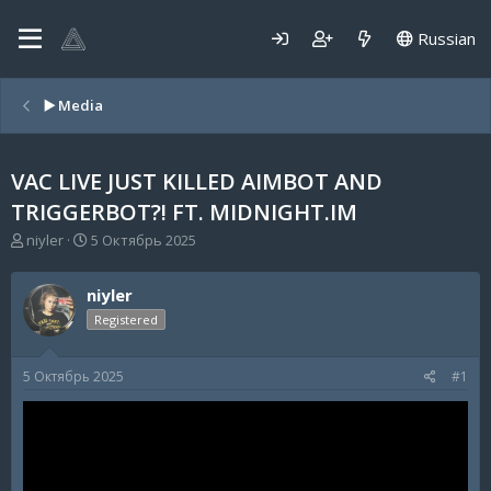
Russian
▶️ Media
VAC LIVE JUST KILLED AIMBOT AND
TRIGGERBOT?! FT. MIDNIGHT.IM
А
Д
niyler
5 Октябрь 2025
в
а
т
т
niyler
о
а
р
н
Registered
т
а
е
ч
5 Октябрь 2025
#1
м
а
ы
л
а