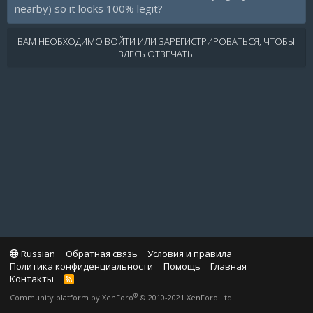
nearby) so it looks 100% legit?
ВАМ НЕОБХОДИМО ВОЙТИ ИЛИ ЗАРЕГИСТРИРОВАТЬСЯ, ЧТОБЫ
ЗДЕСЬ ОТВЕЧАТЬ.
Russian
Обратная связь
Условия и правила
Политика конфиденциальности
Помощь
Главная
Контакты
R
S
®
Community platform by XenForo
© 2010-2021 XenForo Ltd.
S