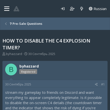
Russian
❔ Pre-Sale Questions
HOW TO DISABLE THE C4 EXPLOSION
TIMER?
А
Д
byhazzard
30 Сентябрь 2025
в
а
т
т
byhazzard
о
а
B
р
н
Registered
т
а
е
ч
30 Сентябрь 2025
#1
м
а
ы
л
stream my gameplay to friends on Discord and want
а
everything to appear completely legitimate. Is it possible
to disable the on-screen C4 details (the countdown timer
and the indicator that shows the risk of dying if you’re