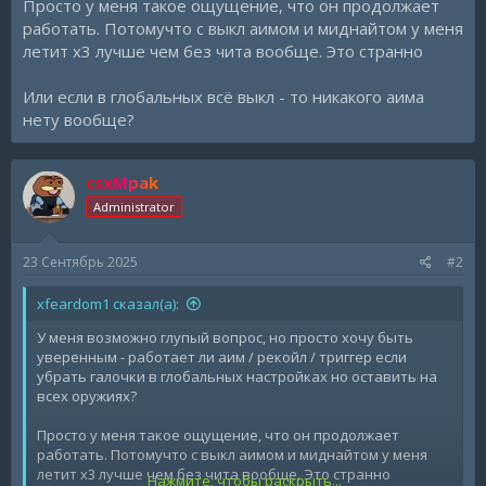
Просто у меня такое ощущение, что он продолжает
работать. Потомучто с выкл аимом и миднайтом у меня
летит х3 лучше чем без чита вообще. Это странно
Или если в глобальных всё выкл - то никакого аима
нету вообще?
csxMpak
Administrator
23 Сентябрь 2025
#2
xfeardom1 сказал(а):
У меня возможно глупый вопрос, но просто хочу быть
уверенным - работает ли аим / рекойл / триггер если
убрать галочки в глобальных настройках но оставить на
всех оружиях?
Просто у меня такое ощущение, что он продолжает
работать. Потомучто с выкл аимом и миднайтом у меня
летит х3 лучше чем без чита вообще. Это странно
Нажмите, чтобы раскрыть...