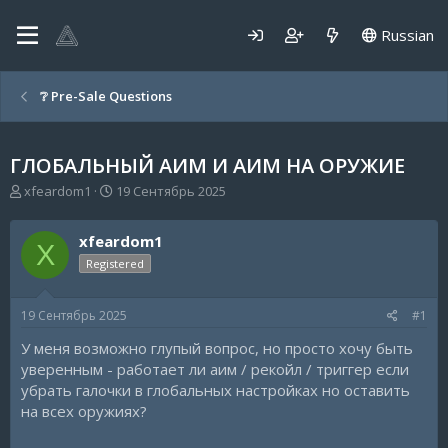
Russian
❔ Pre-Sale Questions
ГЛОБАЛЬНЫЙ АИМ И АИМ НА ОРУЖИЕ
А
Д
xfeardom1
19 Сентябрь 2025
в
а
т
т
xfeardom1
о
а
X
р
н
Registered
т
а
е
ч
19 Сентябрь 2025
#1
м
а
ы
л
У меня возможно глупый вопрос, но просто хочу быть
а
уверенным - работает ли аим / рекойл / триггер если
убрать галочки в глобальных настройках но оставить
на всех оружиях?