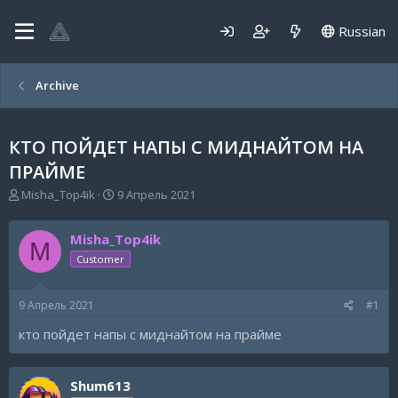
Russian
Archive
КТО ПОЙДЕТ НАПЫ С МИДНАЙТОМ НА
ПРАЙМЕ
А
Д
Misha_Top4ik
9 Апрель 2021
в
а
т
т
Misha_Top4ik
о
а
M
р
н
Customer
т
а
е
ч
9 Апрель 2021
#1
м
а
ы
л
кто пойдет напы с миднайтом на прайме
а
Shum613