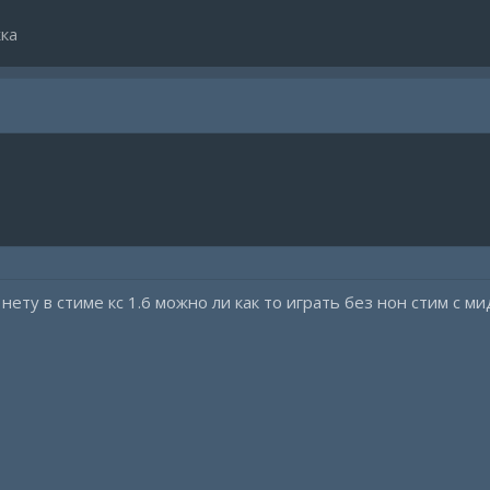
ка
 нету в стиме кс 1.6 можно ли как то играть без нон стим с м