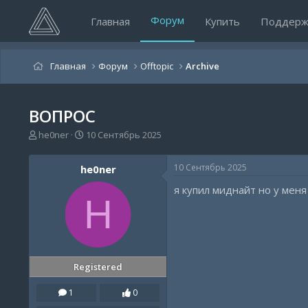
Форум
Главная
Купить
Поддерж
Главная
Форум
Offtopic
Archive
ВОПРОС
А
Д
he0ner
10 Сентябрь 2025
в
а
т
т
10 Сентябрь 2025
he0ner
о
а
р
н
я купил миднайт но у меня
т
а
H
е
ч
м
а
ы
л
а
Registered
1
0