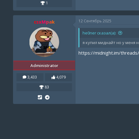
1
12 Сентябрь 2025
csxMpak
he0ner сказал(а):
я купил миднайт но у меня н
https://midnight.im/threads
Administrator
3,433
4,079
83