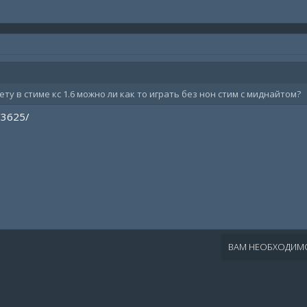
ету в стиме кс 1.6 можно ли как то играть без нон стим с миднайтом?
/3625/
ВАМ НЕОБХОДИМО