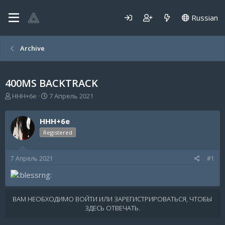
Russian
Archive
400MS BACKTRACK
А
Д
HHH+6e
7 Апрель 2021
в
а
т
т
HHH+6e
о
а
р
н
Registered
т
а
е
ч
7 Апрель 2021
#1
м
а
ы
л
а
ВАМ НЕОБХОДИМО ВОЙТИ ИЛИ ЗАРЕГИСТРИРОВАТЬСЯ, ЧТОБЫ
ЗДЕСЬ ОТВЕЧАТЬ.