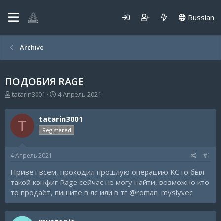
Russian
Archive
ПОДОБИЯ RAGE
А
Д
tatarin3001
4 Апрель 2021
в
а
т
т
tatarin3001
о
а
T
р
н
Registered
т
а
е
ч
4 Апрель 2021
#1
м
а
ы
л
Привет всем, проходил прошлую операцию КС го был
а
такой конфиг Rage сейчас не могу найти, возможно кто
то продаёт, пишите в лс или в тг @roman_myslyvec
mystopie