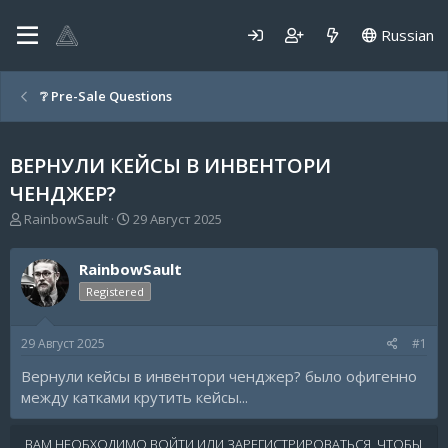
Russian
❔ Pre-Sale Questions
ВЕРНУЛИ КЕЙСЫ В ИНВЕНТОРИ
ЧЕНДЖЕР?
А
Д
RainbowSault
29 Август 2025
в
а
т
т
RainbowSault
о
а
р
н
Registered
т
а
е
ч
29 Август 2025
#1
м
а
ы
л
Вернули кейсы в инвентори ченджер? было офигенно
а
между катками крутить кейсы...
ВАМ НЕОБХОДИМО ВОЙТИ ИЛИ ЗАРЕГИСТРИРОВАТЬСЯ, ЧТОБЫ