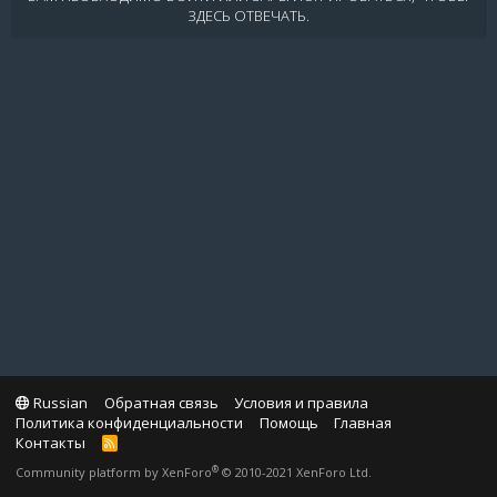
ЗДЕСЬ ОТВЕЧАТЬ.
Russian
Обратная связь
Условия и правила
Политика конфиденциальности
Помощь
Главная
Контакты
R
S
®
Community platform by XenForo
© 2010-2021 XenForo Ltd.
S