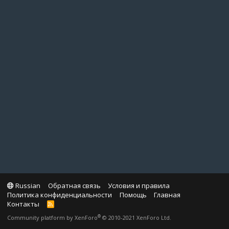
Russian
Обратная связь
Условия и правила
Политика конфиденциальности
Помощь
Главная
Контакты
R
S
®
Community platform by XenForo
© 2010-2021 XenForo Ltd.
S