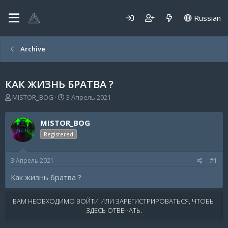
Russian
Archive
КАК ЖИЗНЬ БРАТВА ?
А
Д
MISTOR_BOG
3 Апрель 2021
в
а
т
т
MISTOR_BOG
о
а
р
н
Registered
т
а
е
ч
3 Апрель 2021
#1
м
а
ы
л
Как жизнь братва ?
а
ВАМ НЕОБХОДИМО ВОЙТИ ИЛИ ЗАРЕГИСТРИРОВАТЬСЯ, ЧТОБЫ
ЗДЕСЬ ОТВЕЧАТЬ.