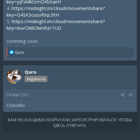
key=jqFaMktzmOXbSanH
4.
https://midnight.im/cloud/movementshare?
key=G4SX3cusof0qL9tH
5.
https://midnight.im/cloud/movementshare?
key=6uvClA8OkmRzr7UD
comming soon
R
Quro
e
a
c
Quro
t
i
Registered
o
n
s
24 Май 2021
#2
:
Спасибо
ВАМ НЕОБХОДИМО ВОЙТИ ИЛИ ЗАРЕГИСТРИРОВАТЬСЯ, ЧТОБЫ
ЗДЕСЬ ОТВЕЧАТЬ.