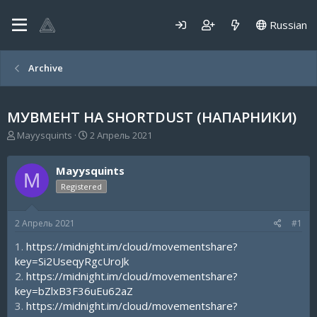
Russian
Archive
МУВМЕНТ НА SHORTDUST (НАПАРНИКИ)
А
Д
Mayysquints
2 Апрель 2021
в
а
т
т
Mayysquints
о
а
M
р
н
Registered
т
а
е
ч
2 Апрель 2021
#1
м
а
ы
л
1.
https://midnight.im/cloud/movementshare?
а
key=Si2UseqyRgcUroJk
2.
https://midnight.im/cloud/movementshare?
key=bZlxB3F36uEu62aZ
3.
https://midnight.im/cloud/movementshare?