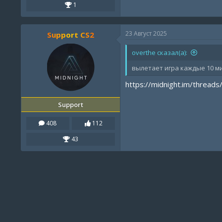
1
23 Август 2025
Support CS2
overthe сказал(а):
вылетает игра каждые 10 ми
https://midnight.im/threads
Support
408
112
43