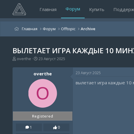
Форум
Главная
Купить
Поддерж
Главная
Форум
Offtopic
Archive
ВЫЛЕТАЕТ ИГРА КАЖДЫЕ 10 МИН
А
Д
overthe
23 Август 2025
в
а
т
т
23 Август 2025
overthe
о
а
р
н
вылетает игра каждые 10 
т
а
O
е
ч
м
а
ы
л
а
Registered
1
0