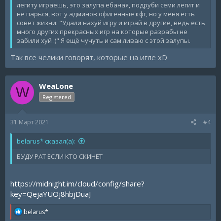
легиту играешь, это залупа ебаная, подруби семи легит и
не парься, вот у админов офигенные кфг, но у меня есть
совет жизни: "Удали нахуй игру и играй в другие, ведь есть
много других прекрасных игр на которые разрабы не
забили хуй :)" Я ещё чучуть и сам ливаю с этой залупы.
Так все челики говорят, которые на игле xD
WeaLone
W
Registered
31 Март 2021
#4
belarus* сказал(а):
БУДУ РАТ ЕСЛИ КТО СКИНЕТ
https://midnight.im/cloud/config/share?
key=QejaYUOj8hbjDuaJ
R
belarus*
e