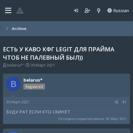
Russian
Archive
ЕСТЬ У КАВО КФГ LEGIT ДЛЯ ПРАЙМА
ЧТОБ НЕ ПАЛЕВНЫЙ БЫЛ))
А
Д
belarus*
30 Март 2021
в
а
т
т
belarus*
о
а
B
р
н
Registered
т
а
е
ч
30 Март 2021
#1
м
а
ы
л
БУДУ РАТ ЕСЛИ КТО СКИНЕТ
а
Последнее редактирование:
30 Март 2021