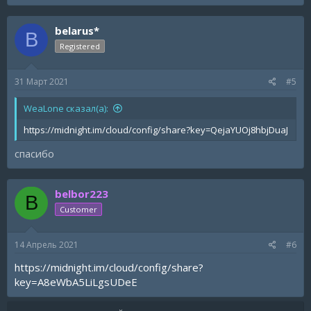
a
c
belarus*
t
B
i
Registered
o
n
s
31 Март 2021
#5
:
WeaLone сказал(а):
https://midnight.im/cloud/config/share?key=QejaYUOj8hbjDuaJ
спасибо
belbor223
B
Customer
14 Апрель 2021
#6
https://midnight.im/cloud/config/share?
key=A8eWbA5LiLgsUDeE