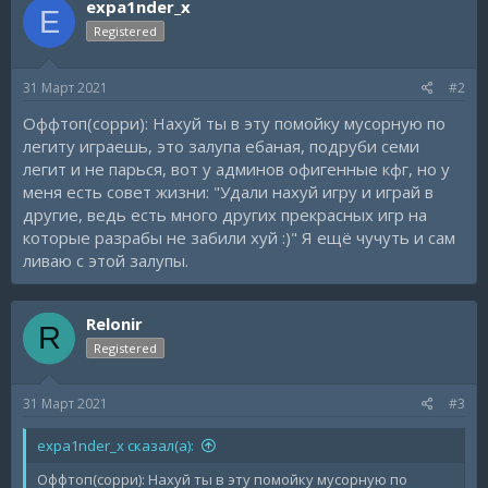
expa1nder_x
E
Registered
31 Март 2021
#2
Оффтоп(сорри): Нахуй ты в эту помойку мусорную по
легиту играешь, это залупа ебаная, подруби семи
легит и не парься, вот у админов офигенные кфг, но у
меня есть совет жизни: "Удали нахуй игру и играй в
другие, ведь есть много других прекрасных игр на
которые разрабы не забили хуй :)" Я ещё чучуть и сам
ливаю с этой залупы.
Relonir
R
Registered
31 Март 2021
#3
expa1nder_x сказал(а):
Оффтоп(сорри): Нахуй ты в эту помойку мусорную по