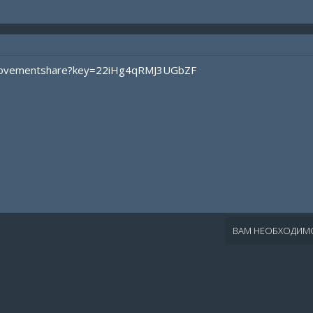
d/movementshare?key=22iHg4qRMJ3UGbZF
ВАМ НЕОБХОДИМО