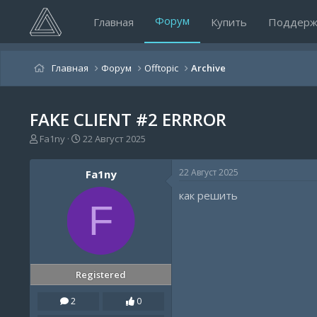
Форум
Главная
Купить
Поддерж
Главная
Форум
Offtopic
Archive
FAKE CLIENT #2 ERRROR
А
Д
Fa1ny
22 Август 2025
в
а
т
т
22 Август 2025
Fa1ny
о
а
р
н
как решить
т
а
F
е
ч
м
а
ы
л
а
Registered
2
0