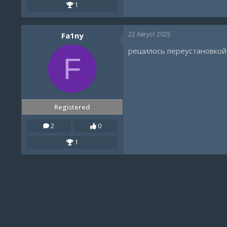
1
22 Август 2025
Fa1ny
решилось переустановкой
F
Registered
2
0
1