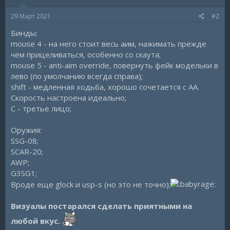
29 Март 2021
#2
Бинды:
mouse 4 - на него стоит весь аим, нажимать прежде
чем прицеливаться, особенно со скаута;
mouse 5 - anti-aim override, повернуть фейк модельки в
лево (по умолчанию всегда справа);
shift - медленная ходьба, хорошо сочетается с AA.
Скорость настроена идеально;
C - третье лицо;
Оружия:
SSG-08;
SCAR-20;
AWP;
G3SG1;
Вроде еще glock и usp-s (но это не точно);
Визуалы постарался сделать приятными на
любой вкус.