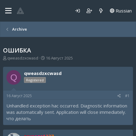
Russian
Archive
ОШИБКА
А
Д
qweasdzxcwasd
16 Август 2025
в
а
т
т
qweasdzxcwasd
о
а
Q
р
н
Registered
т
а
е
ч
16 Август 2025
#1
м
а
ы
л
Unhandled exception hac occurred. Diagnostic information
а
was automatically sent. Application will close immediately.
что делать
sausage1337