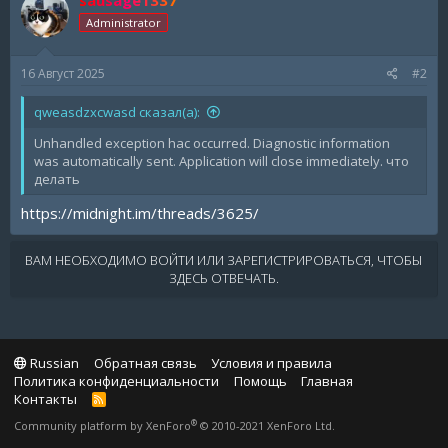
Administrator
16 Август 2025
#2
qweasdzxcwasd сказал(а):
Unhandled exception hac occurred. Diagnostic information
was automatically sent. Application will close immediately. что
делать
https://midnight.im/threads/3625/
ВАМ НЕОБХОДИМО ВОЙТИ ИЛИ ЗАРЕГИСТРИРОВАТЬСЯ, ЧТОБЫ
ЗДЕСЬ ОТВЕЧАТЬ.
Russian
Обратная связь
Условия и правила
Политика конфиденциальности
Помощь
Главная
Контакты
R
S
®
Community platform by XenForo
© 2010-2021 XenForo Ltd.
S