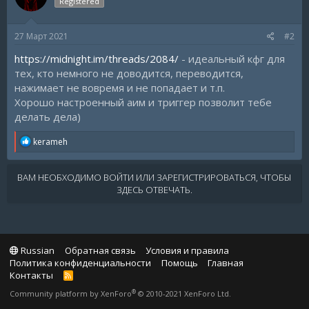
Registered
27 Март 2021
#2
https://midnight.im/threads/2084/
- идеальный кфг для
тех, кто немного не доводится, переводится,
нажимает не вовремя и не попадает и т.п.
Хорошо настроенный аим и триггер позволит тебе
делать дела)
R
kerameh
e
a
c
ВАМ НЕОБХОДИМО ВОЙТИ ИЛИ ЗАРЕГИСТРИРОВАТЬСЯ, ЧТОБЫ
t
ЗДЕСЬ ОТВЕЧАТЬ.
i
o
n
s
:
Russian
Обратная связь
Условия и правила
Политика конфиденциальности
Помощь
Главная
Контакты
R
S
®
Community platform by XenForo
© 2010-2021 XenForo Ltd.
S