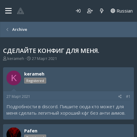
Russian
Archive
СДЕЛАЙТЕ КОНФИГ ДЛЯ МЕНЯ.
А
Д
kerameh
27 Март 2021
в
а
т
т
kerameh
о
а
K
р
н
Registered
т
а
е
ч
27 Март 2021
#1
м
а
ы
л
Подробности в discord. Пишите сюда кто может для
а
меня сделать легитный хороший кфг без анти аимов.
Pafen