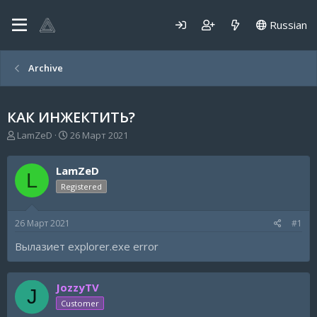
Russian
Archive
КАК ИНЖЕКТИТЬ?
А
Д
LamZeD
26 Март 2021
в
а
т
т
LamZeD
о
а
L
р
н
Registered
т
а
е
ч
26 Март 2021
#1
м
а
ы
л
Вылазиет explorer.exe error
а
JozzyTV
J
Customer