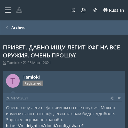
Russian
Archive
ПРИВЕТ. ДАВНО ИЩУ ЛЕГИТ КФГ НА ВСЕ
ОРУЖИЯ. ОЧЕНЬ ПРОШУ(
А
Д
Tamioki
26 Март 2021
в
а
т
т
Tamioki
о
а
T
р
н
Registered
т
а
е
ч
26 Март 2021
#1
м
а
ы
л
Очень хочу легит кфг с аимом на все оружия. Можно
а
изменить вот этот кфг, если так вам будет удобнее.
Заранее огромное спасибо.
https://midnight.im/cloud/config/share?