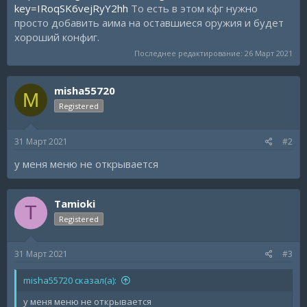
key=IRoqSK6vejRyY2hh
То есть в этом кфг нужно
просто добавить аима на оставшиеся оружия и будет
хороший конфиг.
Последнее редактирование:
26 Март 2021
misha55720
M
Registered
31 Март 2021
#2
у меня меню не открывается
Tamioki
T
Registered
31 Март 2021
#3
misha55720 сказал(а):
у меня меню не открывается