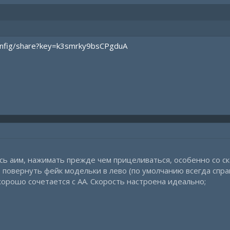
/config/share?key=k3smrky9bsCPgduA
есь аим, нажимать прежде чем прицеливаться, особенно со ск
e, повернуть фейк модельки в лево (по умолчанию всегда справ
 хорошо сочетается с AA. Скорость настроена идеально;