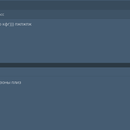
лать приятными на любой вкус.
cloud/config/share?key=JB0MTVGE0346uBic
асс
cloud/config/share?key=JB0MTVGE0346uBic
cloud/config/share?key=JB0MTVGE0346uBic
 кфг))) пжпжпж
cloud/config/share?key=JB0MTVGE0346uBic
 зоны плиз