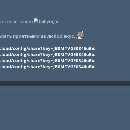
о это не точно);
елать приятными на любой вкус.
/cloud/config/share?key=JB0MTVGE0346uBic
/cloud/config/share?key=JB0MTVGE0346uBic
/cloud/config/share?key=JB0MTVGE0346uBic
/cloud/config/share?key=JB0MTVGE0346uBic