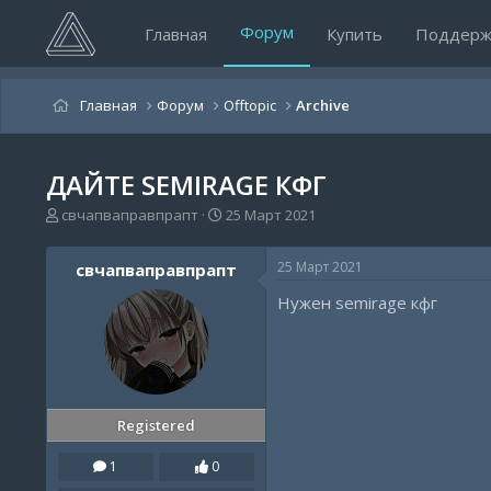
Форум
Главная
Купить
Поддерж
Главная
Форум
Offtopic
Archive
ДАЙТЕ SEMIRAGE КФГ
А
Д
свчапваправпрапт
25 Март 2021
в
а
т
т
25 Март 2021
свчапваправпрапт
о
а
р
н
Нужен semirage кфг
т
а
е
ч
м
а
ы
л
а
Registered
1
0