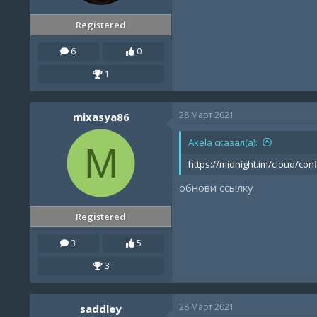
Registered
6
0
1
28 Март 2021
mixasya86
Akela сказал(а):
M
https://midnight.im/cloud/c
обнови ссылку
Registered
3
5
3
28 Март 2021
saddley