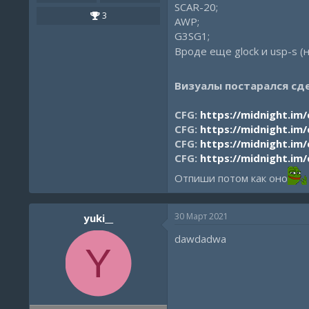
SCAR-20;
3
AWP;
G3SG1;
Вроде еще glock и usp-s (н
Визуалы постарался сд
CFG:
https://midnight.im
CFG:
https://midnight.im
CFG:
https://midnight.im
CFG:
https://midnight.im
Отпиши потом как оно
30 Март 2021
yuki__
dawdadwa
Y