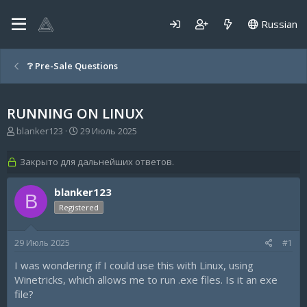
Russian
❔ Pre-Sale Questions
RUNNING ON LINUX
А
Д
blanker123
29 Июль 2025
в
а
т
т
Закрыто для дальнейших ответов.
о
а
р
н
blanker123
т
а
B
е
ч
Registered
м
а
ы
л
а
29 Июль 2025
#1
I was wondering if I could use this with Linux, using
Winetricks, which allows me to run .exe files. Is it an exe
file?