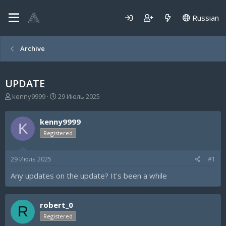
Russian
Archive
UPDATE
А
Д
kenny9999
29 Июль 2025
в
а
т
т
kenny9999
о
а
K
р
н
Registered
т
а
е
ч
29 Июль 2025
#1
м
а
ы
л
Any updates on the update? It's been a while
а
robert_0
R
Registered