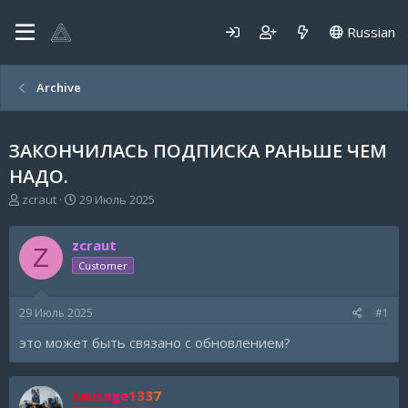
Russian
Archive
ЗАКОНЧИЛАСЬ ПОДПИСКА РАНЬШЕ ЧЕМ
НАДО.
А
Д
zcraut
29 Июль 2025
в
а
т
т
zcraut
о
а
Z
р
н
Customer
т
а
е
ч
29 Июль 2025
#1
м
а
ы
л
это может быть связано с обновлением?
а
sausage1337