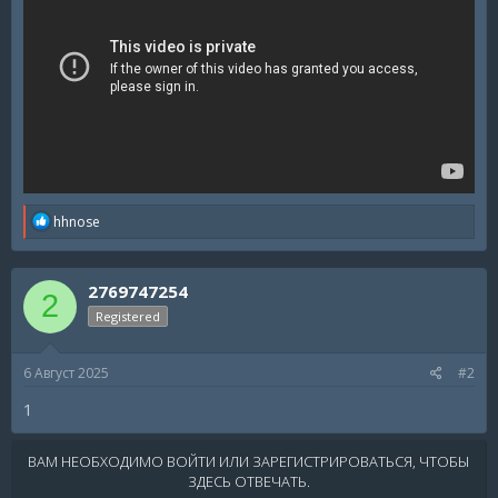
R
hhnose
e
a
c
2769747254
t
2
i
Registered
o
n
s
6 Август 2025
#2
:
1
ВАМ НЕОБХОДИМО ВОЙТИ ИЛИ ЗАРЕГИСТРИРОВАТЬСЯ, ЧТОБЫ
ЗДЕСЬ ОТВЕЧАТЬ.