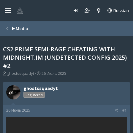
Russian
▶️ Media
CS2 PRIME SEMI-RAGE CHEATING WITH
MIDNIGHT.IM (UNDETECTED CONFIG 2025)
#2
А
Д
ghostssquadyt
26 Июль 2025
в
а
т
т
ghostssquadyt
о
а
р
н
Registered
т
а
е
ч
26 Июль 2025
#1
м
а
ы
л
а