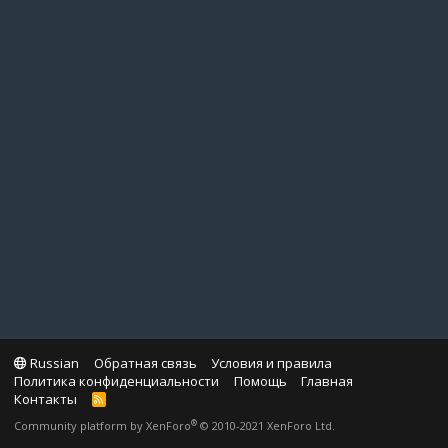
Russian
Обратная связь
Условия и правила
Политика конфиденциальности
Помощь
Главная
Контакты
R
S
®
Community platform by XenForo
© 2010-2021 XenForo Ltd.
S