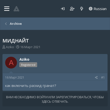
Russian
Archive
МИДНАЙТ
А
Д
Aziko
16 Март 2021
в
а
т
т
Aziko
о
а
A
р
н
Registered
т
а
е
ч
16 Март 2021
#1
м
а
ы
л
как включить раскид гранат?
а
ВАМ НЕОБХОДИМО ВОЙТИ ИЛИ ЗАРЕГИСТРИРОВАТЬСЯ, ЧТОБЫ
ЗДЕСЬ ОТВЕЧАТЬ.