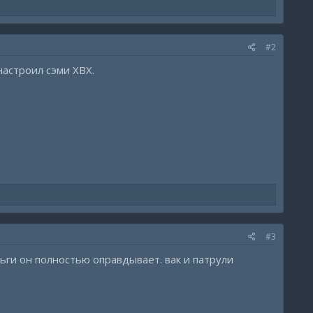
#2
настроил сэми ХВХ.
#3
ньги он полностью оправдывает. вак и патрули