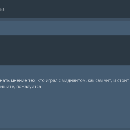
ка
нать мнение тех, кто играл с миднайтом, как сам чит, и стоит
пишите, пожалуйтса