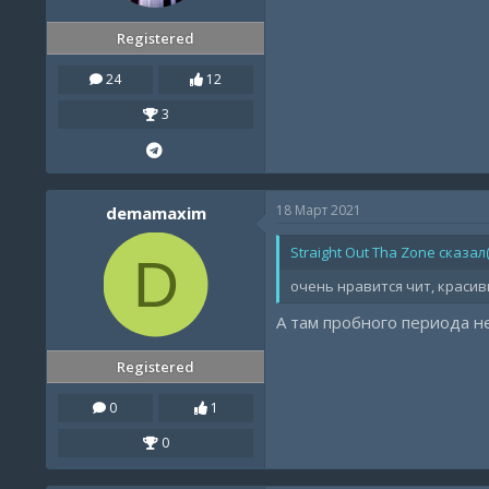
Registered
24
12
3
18 Март 2021
demamaxim
Straight Out Tha Zone сказал(
D
очень нравится чит, красив
А там пробного периода не
Registered
0
1
0