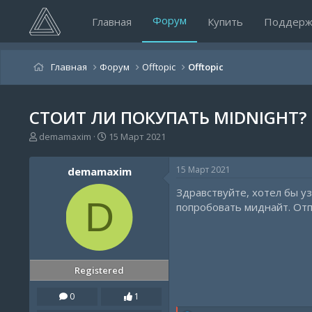
Форум
Главная
Купить
Поддерж
Главная
Форум
Offtopic
Offtopic
СТОИТ ЛИ ПОКУПАТЬ MIDNIGHT?
А
Д
demamaxim
15 Март 2021
в
а
т
т
15 Март 2021
demamaxim
о
а
р
н
Здравствуйте, хотел бы уз
т
а
D
попробовать миднайт. От
е
ч
м
а
ы
л
а
Registered
0
1