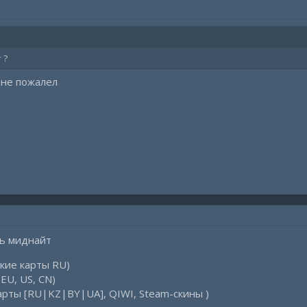
 ?
и не пожалел
ть миднайт
ские карты RU)
 EU, US, CN)
арты [RU|KZ|BY|UA], QIWI, Steam-скины )