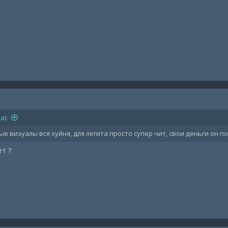
а):
ые визуалы вся хуйня, для легита просто супер чит, свои деньги он 
т ?