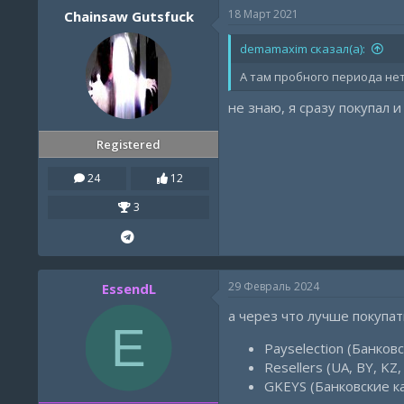
18 Март 2021
Chainsaw Gutsfuck
demamaxim сказал(а):
А там пробного периода нет
не знаю, я сразу покупал 
Registered
24
12
3
29 Февраль 2024
EssendL
а через что лучше покупа
E
Payselection (Банков
Resellers (UA, BY, KZ,
GKEYS (Банковские к