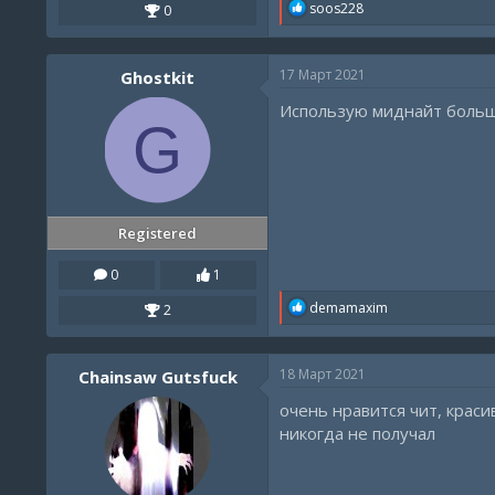
R
soos228
0
e
a
c
17 Март 2021
Ghostkit
t
i
Использую миднайт больше
o
G
n
s
:
Registered
0
1
R
demamaxim
2
e
a
c
18 Март 2021
Chainsaw Gutsfuck
t
i
очень нравится чит, краси
o
n
никогда не получал
s
: