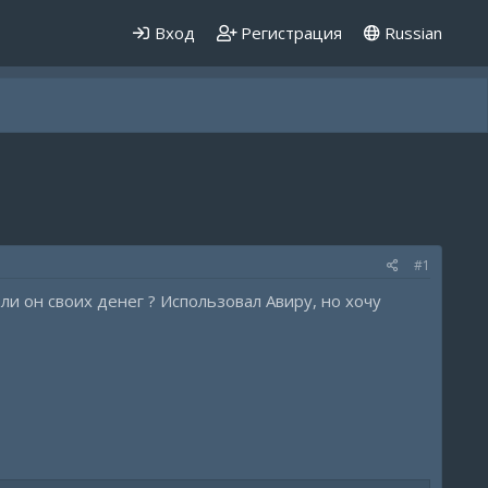
Вход
Регистрация
Russian
#1
 ли он своих денег ? Использовал Авиру, но хочу