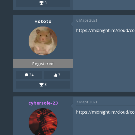
3
6 Март 2021
Hototo
https://midnight.im/cloud
Registered
24
3
3
7 Март 2021
cybersole-23
https://midnight.im/cloud