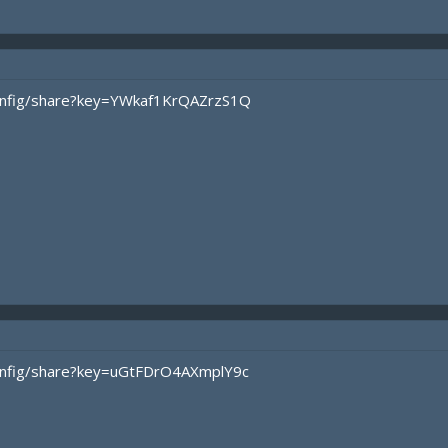
/config/share?key=YWkaf1KrQAZrzS1Q
/config/share?key=uGtFDrO4AXmplY9c