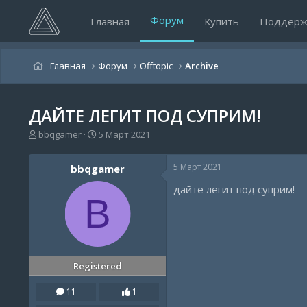
Форум
Главная
Купить
Поддерж
Главная
Форум
Offtopic
Archive
ДАЙТЕ ЛЕГИТ ПОД СУПРИМ!
А
Д
bbqgamer
5 Март 2021
в
а
т
т
5 Март 2021
bbqgamer
о
а
р
н
дайте легит под суприм!
т
а
B
е
ч
м
а
ы
л
а
Registered
11
1