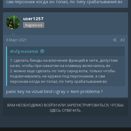
сам персонаж когда он топал, по типу срабатывания вх
user1257
Registered
6 Март 2021
#2
drufg сказал(а):
1. сделать бинды на влючение функций в чите, допустим
на вх, чтобы при нажатии на клавишу включалось вх
2. можно еще сделать по типу саунд еспа, только чтобы
подсвечивались не кружки под персонажем, а сам
персонаж когда он топал, по типу срабатывания вх
panic key na vizual bind i igray v 4em problema ?
ВАМ НЕОБХОДИМО ВОЙТИ ИЛИ ЗАРЕГИСТРИРОВАТЬСЯ, ЧТОБЫ
ЗДЕСЬ ОТВЕЧАТЬ.