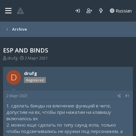
Russian
Archive
ESP AND BINDS
А
Д
drufg
2 Март 2021
в
а
т
т
drufg
о
а
D
р
н
Registered
т
а
е
ч
2 Март 2021
#1
м
а
ы
л
1. сделать бинды на влючение функций в чите,
а
допустим на вх, чтобы при нажатии на клавишу
включалось вх
2. можно еще сделать по типу саунд еспа, только
чтобы подсвечивались не кружки под персонажем, а