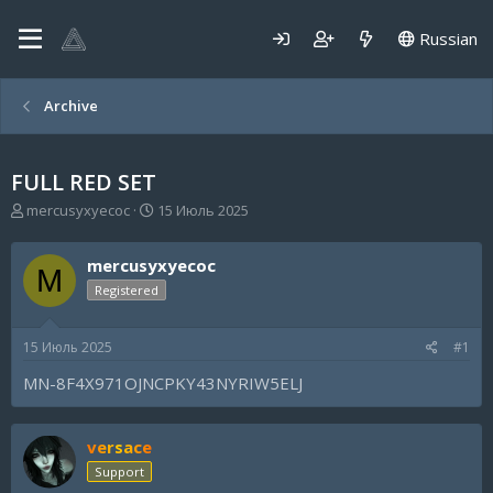
Russian
Archive
FULL RED SET
А
Д
mercusyxyecoc
15 Июль 2025
в
а
т
т
mercusyxyecoc
о
а
M
р
н
Registered
т
а
е
ч
15 Июль 2025
#1
м
а
ы
л
MN-8F4X971OJNCPKY43NYRIW5ELJ
а
versace
Support