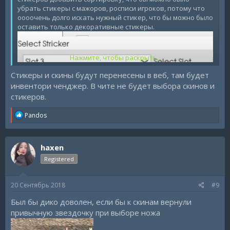
убрать стикеры с мажоров, росписи игроков, потому что
оооочень долго искать нужный стикер, что бы можно было
оставить только декоративные стикеры.
Нажмите, чтобы раскрыть...
Стикеры и скины будут перенесены в веб, там будет
инвентори ченджер. В чите не будет выбора скинов и
стикеров.
R
Pandos
e
a
c
haxen
t
i
Registered
o
n
s
20 Сентябрь 2018
#9
:
Был бы дико доволен, если бы к скинам вернули
привычную звездочку при выборе ножа