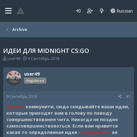
Russian
Archive
ИДЕИ ДЛЯ MIDNIGHT CS:GO
А
Д
user49
9 Сентябрь 2018
в
а
т
т
user49
о
а
р
н
Registered
т
а
е
ч
9 Сентябрь 2018
#1
м
а
ы
л
Привет
коммунити, сюда скидывайте ваши идеи,
а
которые приходят вам в голову по поводу
совершенствования чита. Никогда не поздно
самосовершенствоваться. Если вам нравится
какая то определенная идея -
оценивайте
ее