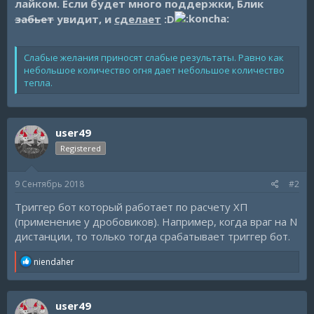
лайком. Если будет много поддержки, Блик
забьет
увидит, и
сделает
:D
Слабые желания приносят слабые результаты. Равно как
небольшое количество огня дает небольшое количество
тепла.
user49
Registered
9 Сентябрь 2018
#2
Триггер бот который работает по расчету ХП
(применение у дробовиков). Например, когда враг на N
дистанции, то только тогда срабатывает триггер бот.
R
niendaher
e
a
c
user49
t