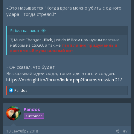
- Это называется "Когда врага можно убить с одного
удара - тогда стреляй"
Sirius сказал(а):
3) Music Changer -
Blick
, just do it! Всем нам нужны платные
наборы из CS:GO, а так же
твой лично придуманный
кастомный музыкальный кит
.
- Он сказал, что будет.
Высказывай идеи сюда, топик для этого и создан. -
https://midnight.im/forum/index.php?forums/russian.21/
R
Pandos
e
a
c
Pandos
t
i
Customer
o
n
s
10 Сентябрь 2018
#7
: