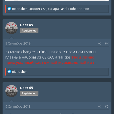
R
niendaher
,
Support CS2
,
csxMpak
and 1 other person
e
a
c
user49
t
i
Registered
o
n
s
9 Сентябрь 2018
#4
:
3) Music Changer -
Blick
, just do it! Всем нам нужны
платные наборы из CS:GO, а так же
твой лично
придуманный кастомный музыкальный кит
.
R
niendaher
e
a
c
user49
t
i
Registered
o
n
s
9 Сентябрь 2018
#5
: