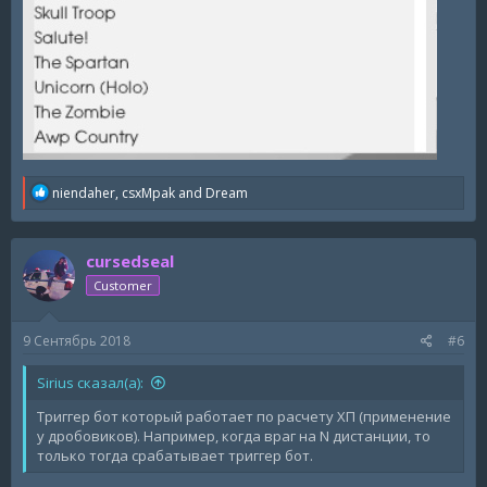
R
niendaher
,
csxMpak
and
Dream
e
a
c
cursedseal
t
i
Customer
o
n
s
9 Сентябрь 2018
#6
:
Sirius сказал(а):
Триггер бот который работает по расчету ХП (применение
у дробовиков). Например, когда враг на N дистанции, то
только тогда срабатывает триггер бот.