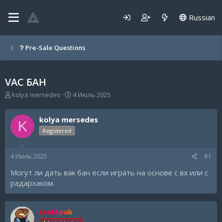
Russian
❔ Pre-Sale Questions
VAC БАН
А
Д
kolya mersedes
4 Июль 2025
в
а
т
т
kolya mersedes
о
а
K
р
н
Registered
т
а
е
ч
4 Июль 2025
#1
м
а
ы
л
Могут ли дать вак бан если играть на основе с вх или с
а
радархаком.
csxMpak