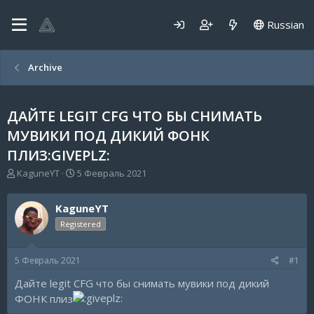
Russian
Archive
ДАЙТЕ LEGIT CFG ЧТО БЫ СНИМАТЬ
МУВИКИ ПОД ДИКИЙ ФОНК
ПЛИЗ:GIVEPLZ:
А
Д
KaguneYT
5 Февраль 2021
в
а
т
т
KaguneYT
о
а
р
н
Registered
т
а
е
ч
5 Февраль 2021
#1
м
а
ы
л
Дайте legit CFG что бы снимать мувики под дикий
а
ФОНК плиз