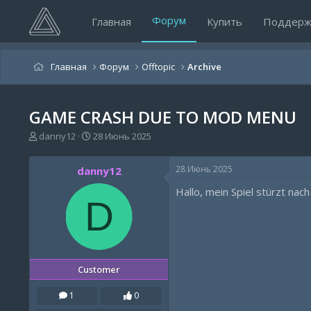
Форум
Главная
Купить
Поддерж
Главная
Форум
Offtopic
Archive
GAME CRASH DUE TO MOD MENU
А
Д
danny12
28 Июнь 2025
в
а
т
т
28 Июнь 2025
danny12
о
а
р
н
Hallo, mein Spiel stürzt na
т
а
D
е
ч
м
а
ы
л
а
Customer
1
0