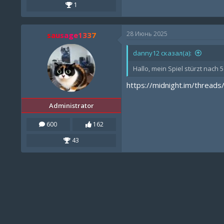
1
28 Июнь 2025
sausage1337
danny12 сказал(а):
Hallo, mein Spiel stürzt nach
https://midnight.im/threads
Administrator
600
162
43