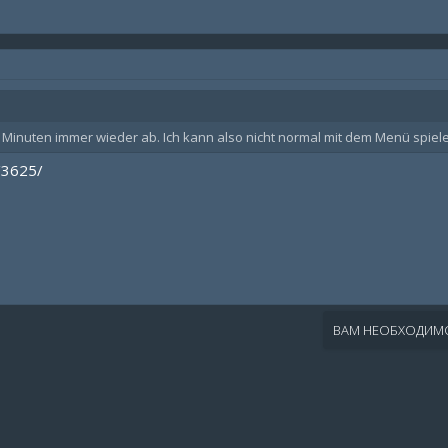
 5 Minuten immer wieder ab. Ich kann also nicht normal mit dem Menü spie
/3625/
ВАМ НЕОБХОДИМО