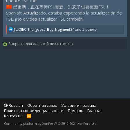
update FSL too!
已更新，正在等待FSL更新。别忘了也要更新FSL！
Spanish: Actualizado, estaba esperando la actualización de
FSL. ¡No olvides actualizar FSL también!
R
JIUQIER
,
The_goose_Boy
,
fragment34
and 5 others
e
a
c
Закрыто для дальнейших ответов.
t
i
o
n
s
:
Russian
Обратная связь
Условия и правила
Политика конфиденциальности
Помощь
Главная
Контакты
R
S
®
Community platform by XenForo
© 2010-2021 XenForo Ltd.
S