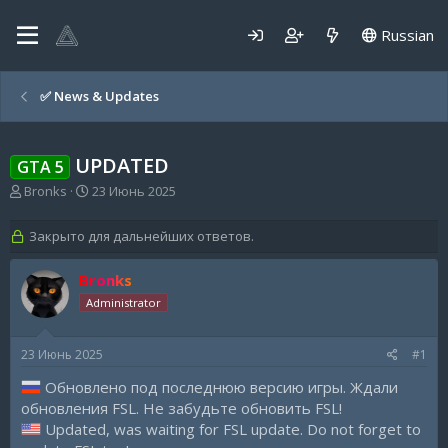
Russian
✅️ News & Updates
UPDATED
GTA 5
А
Д
Bronks
23 Июнь 2025
в
а
т
т
Закрыто для дальнейших ответов.
о
а
р
н
Bronks
т
а
е
ч
Administrator
м
а
ы
л
а
23 Июнь 2025
#1
Обновлено под последнюю версию игры. Ждали
обновления FSL. Не забудьте обновить FSL!
Updated, was waiting for FSL update. Do not forget to