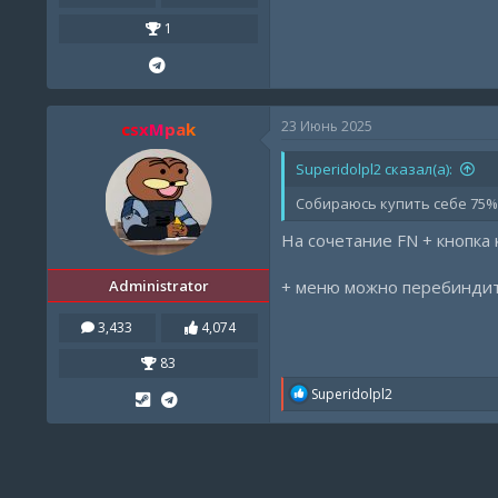
1
23 Июнь 2025
csxMpak
Superidolpl2 сказал(а):
Собираюсь купить себе 75%
На сочетание FN + кнопка 
Administrator
+ меню можно перебиндит
3,433
4,074
83
R
Superidolpl2
e
a
c
t
i