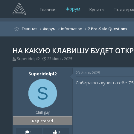
Форум
Главная
Купить
Поддерж
Главная
Форум
Information
❔ Pre-Sale Questions
НА КАКУЮ КЛАВИШУ БУДЕТ ОТКР
А
Д
Superidolpl2
23 Июнь 2025
в
а
т
т
23 Июнь 2025
Superidolpl2
о
а
р
н
Собираюсь купить себе 75
т
а
S
е
ч
м
а
ы
л
а
Chill guy
Registered
1
0