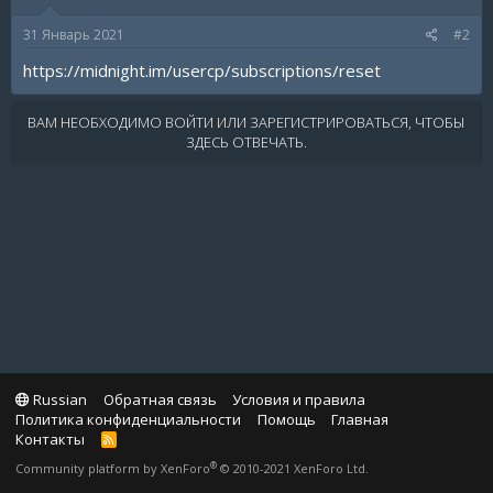
31 Январь 2021
#2
https://midnight.im/usercp/subscriptions/reset
ВАМ НЕОБХОДИМО ВОЙТИ ИЛИ ЗАРЕГИСТРИРОВАТЬСЯ, ЧТОБЫ
ЗДЕСЬ ОТВЕЧАТЬ.
Russian
Обратная связь
Условия и правила
Политика конфиденциальности
Помощь
Главная
Контакты
R
S
®
Community platform by XenForo
© 2010-2021 XenForo Ltd.
S