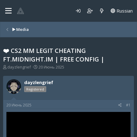
Russian
▶️ Media
❤️ CS2 MM LEGIT CHEATING
FT.MIDNIGHT.IM | FREE CONFIG |
А
Д
dayzlengrief
20 Июнь 2025
в
а
т
т
dayzlengrief
о
а
р
н
Registered
т
а
е
ч
20 Июнь 2025
#1
м
а
ы
л
а