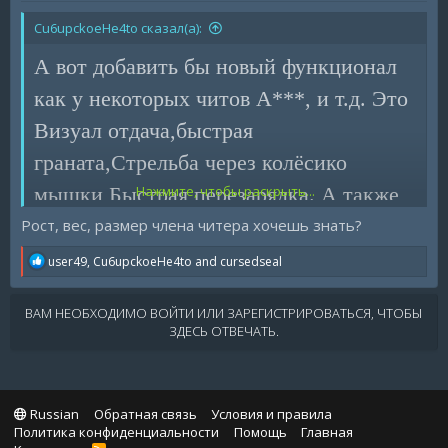
Cu6upckoeHe4to сказал(а):
А вот добавить бы новый функционал
как у некоторых читов А***, и т.д. Это
Визуал отдача,быстрая
граната,Стрельба через колёсико
мышки,Быстрая перезарядка. А также
Нажмите, чтобы раскрыть...
по поводу патруля. Можно было бы
Рост, вес, размер члена читера хочешь знать?
добавить такую фичу, когда смотришь
R
user49
,
Cu6upckoeHe4to
and
cursedseal
e
патруль то можна было бы открыть
a
c
ВАМ НЕОБХОДИМО ВОЙТИ ИЛИ ЗАРЕГИСТРИРОВАТЬСЯ, ЧТОБЫ
профиль читера,узнать его
t
ЗДЕСЬ ОТВЕЧАТЬ.
i
характеристики и т.д.
o
n
s
:
Russian
Обратная связь
Условия и правила
Политика конфиденциальности
Помощь
Главная