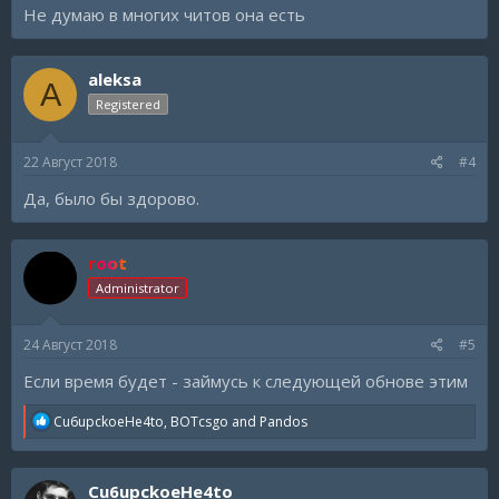
Не думаю в многих читов она есть
aleksa
A
Registered
22 Август 2018
#4
Да, было бы здорово.
root
Administrator
24 Август 2018
#5
Если время будет - займусь к следующей обнове этим
R
Cu6upckoeHe4to
,
BOTcsgo
and
Pandos
e
a
c
Cu6upckoeHe4to
t