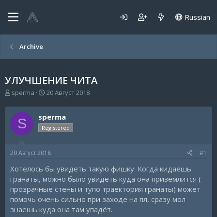
Russian
Archive
УЛУЧШЕНИЕ ЧИТА
А
Д
sperma
20 Август 2018
в
а
т
т
sperma
о
а
S
р
н
Registered
т
а
е
ч
20 Август 2018
#1
м
а
ы
л
Хотелось бы увидеть такую фишку: Когда кидаешь
а
гранаты, можно было увидеть куда она приземлится (
прозрачные стены и тупо траектория гранаты) может
помочь очень сильно при заходе на пл, сразу мол
знаешь куда она там упадёт.