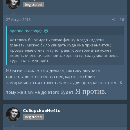
i
Registered
o
n
s
27 Август 2018
#6
:
sperma сказал(а):
Хотелось бы увидеть такую фишку: Когда кидаешь
гранаты, можно было увидеть куда она приземлится (
прозрачные стены и тупо траектория гранаты) может
помочь очень сильно при заходе на пл, сразу мол знаешь
куда она там упадёт.
Я бы не стоил этого делать,тактику выучить
просто,для этого есть спец карты,но блин
заморачиватсья ставить чамсы для прозрачных стен. К
Я против.
тому же в мм не до этого будет.
Cu6upckoeHe4to
Registered