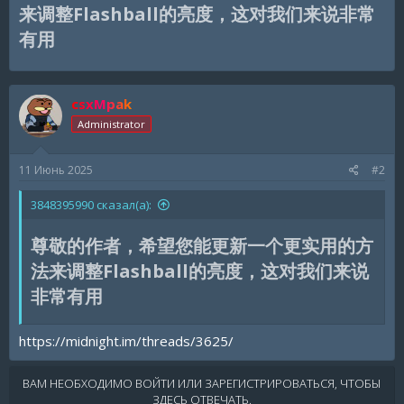
来调整Flashball的亮度，这对我们来说非常
有用​
csxMpak
Administrator
11 Июнь 2025
#2
3848395990 сказал(а):
尊敬的作者，希望您能更新一个更实用的方
法来调整Flashball的亮度，这对我们来说
非常有用​
https://midnight.im/threads/3625/
ВАМ НЕОБХОДИМО ВОЙТИ ИЛИ ЗАРЕГИСТРИРОВАТЬСЯ, ЧТОБЫ
ЗДЕСЬ ОТВЕЧАТЬ.