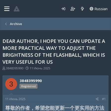
Russian
Archive
DEAR AUTHOR, I HOPE YOU CAN UPDATE A
MORE PRACTICAL WAY TO ADJUST THE
BRIGHTNESS OF THE FLASHBALL, WHICH IS
VERY USEFUL FOR US
А
Д
3848395990
11 Июнь 2025
в
а
т
т
3848395990
о
а
3
р
н
Registered
т
а
е
ч
11 Июнь 2025
#1
м
а
ы
л
尊敬的作者，希望您能更新一个更实用的方法
а