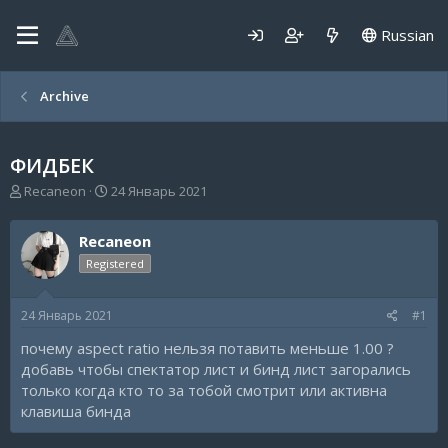
Russian
Archive
ФИДБЕК
А
Д
Recaneon
24 Январь 2021
в
а
т
т
Recaneon
о
а
р
н
Registered
т
а
е
ч
24 Январь 2021
#1
м
а
ы
л
почему aspect ratio нельзя потавить меньше 1.00 ?
а
добавь чтобы спектатор лист и бинд лист загорались
только когда кто то за тобой смотрит или активна
клавиша бинда