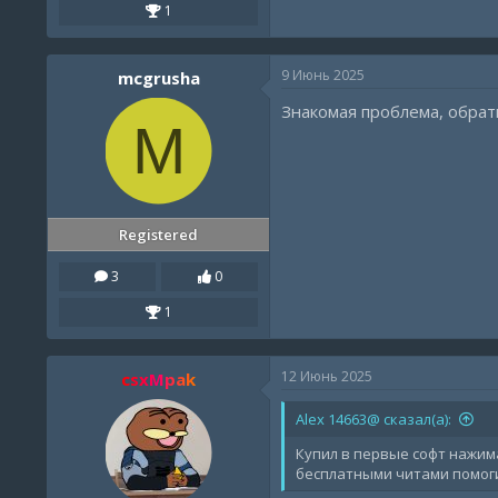
1
9 Июнь 2025
mcgrusha
Знакомая проблема, обрат
M
Registered
3
0
1
12 Июнь 2025
csxMpak
Alex 14663@ сказал(а):
Купил в первые софт нажима
бесплатными читами помог