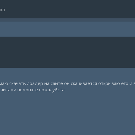
ка
маю скачать лоадер на сайте он скачивается открываю его и 
 читами помогите пожалуйста