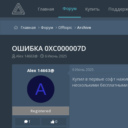
Форум
Главная
Купить
Поддерж
Главная
Форум
Offtopic
Archive
ОШИБКА 0XC000007D
А
Д
Alex 14663@
6 Июнь 2025
в
а
т
т
6 Июнь 2025
Alex 14663@
о
а
р
н
Купил в первые софт нажи
т
а
A
несколькими бесплатными
е
ч
м
а
ы
л
а
Registered
1
0