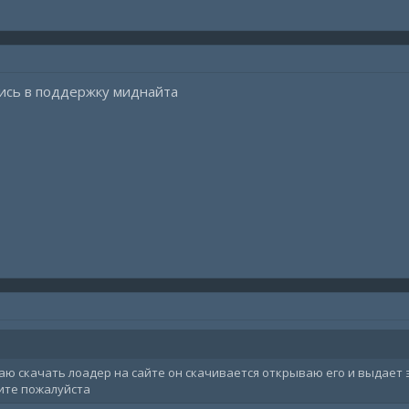
ись в поддержку миднайта
ю скачать лоадер на сайте он скачивается открываю его и выдает э
ите пожалуйста