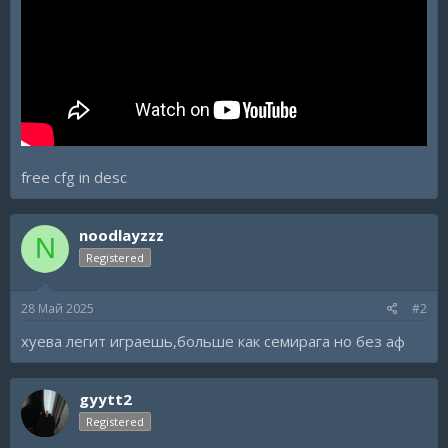
free cfg in desc
noodlayzzz
N
Registered
28 Май 2025
#2
хуева легит играешь,больше как семирага но без аф
gyytt2
Registered