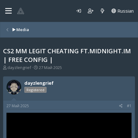
Russian
▶️ Media
СS2 MM LEGIT CHEATING FT.MIDNIGHT.IM
| FREE CONFIG |
А
Д
dayzlengrief
27 Май 2025
в
а
т
т
dayzlengrief
о
а
р
н
Registered
т
а
е
ч
27 Май 2025
#1
м
а
ы
л
а