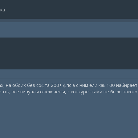
ка
, на обоих без софта 200+ фпс а с ним ели как 100 набирает
рать, все визуалы отключены, с конкурентами не было такого