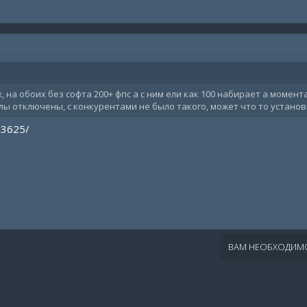
на обоих без софта 200+ фпс а с ним ели как 100 набирает а момента
лы отключены, с конкурентами не было такого, может что то устано
/3625/
ВАМ НЕОБХОДИМО