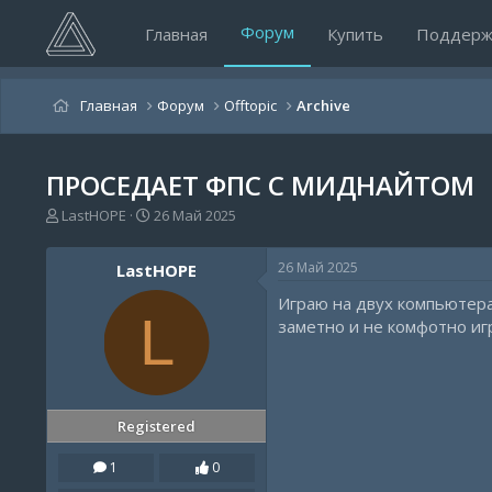
Форум
Главная
Купить
Поддерж
Главная
Форум
Offtopic
Archive
ПРОСЕДАЕТ ФПС С МИДНАЙТОМ
А
Д
LastHOPE
26 Май 2025
в
а
т
т
26 Май 2025
LastHOPE
о
а
р
н
Играю на двух компьютерах
т
а
L
заметно и не комфотно иг
е
ч
м
а
ы
л
а
Registered
1
0