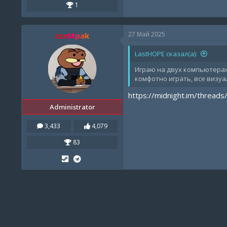
1
27 Май 2025
csxMpak
LastHOPE сказал(а):
Играю на двух компьютерах, 
комфотно играть, все визуа
https://midnight.im/threads
Administrator
3,433
4,079
83