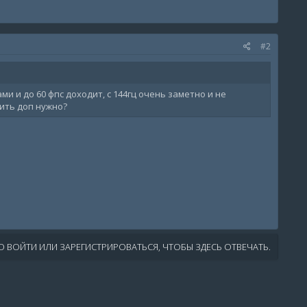
#2
ми и до 60 фпс доходит, с 144гц очень заметно и не
вить доп нужно?
 ВОЙТИ ИЛИ ЗАРЕГИСТРИРОВАТЬСЯ, ЧТОБЫ ЗДЕСЬ ОТВЕЧАТЬ.