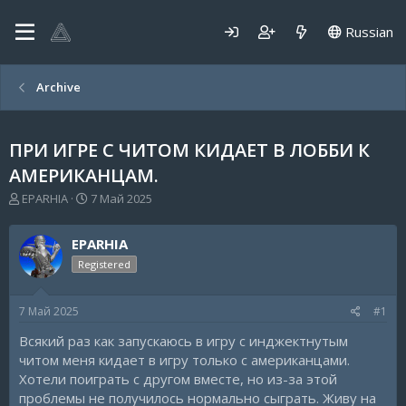
Russian
Archive
ПРИ ИГРЕ С ЧИТОМ КИДАЕТ В ЛОББИ К
АМЕРИКАНЦАМ.
А
Д
EPARHIA
7 Май 2025
в
а
т
т
EPARHIA
о
а
р
н
Registered
т
а
е
ч
7 Май 2025
#1
м
а
ы
л
Всякий раз как запускаюсь в игру с инджектнутым
а
читом меня кидает в игру только с американцами.
Хотели поиграть с другом вместе, но из-за этой
проблемы не получилось нормально сыграть. Живу на