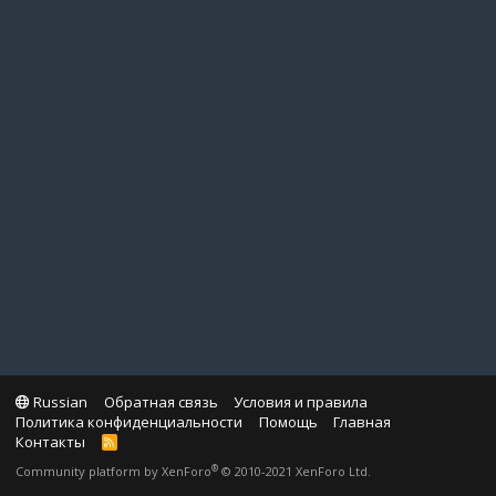
Russian
Обратная связь
Условия и правила
Политика конфиденциальности
Помощь
Главная
Контакты
R
S
®
Community platform by XenForo
© 2010-2021 XenForo Ltd.
S