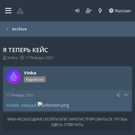
Russian
Archive
Я ТЕПЕРЬ КЕЙС
А
Д
Vinka
17 Январь 2021
в
а
т
т
Vinka
о
а
р
н
Registered
т
а
е
ч
17 Январь 2021
#1
м
а
ы
л
я кейс нахуцй
а
ВАМ НЕОБХОДИМО ВОЙТИ ИЛИ ЗАРЕГИСТРИРОВАТЬСЯ, ЧТОБЫ
ЗДЕСЬ ОТВЕЧАТЬ.