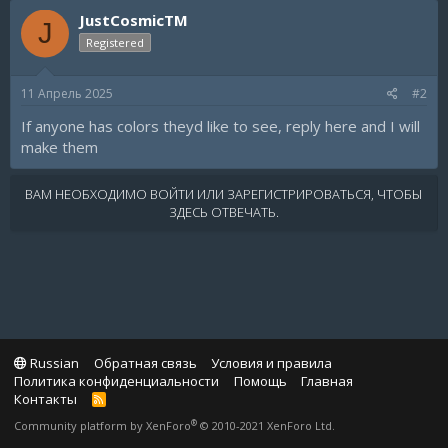
c
JustCosmicTM
t
J
i
Registered
o
n
s
11 Апрель 2025
#2
:
If anyone has colors theyd like to see, reply here and I will
make them
ВАМ НЕОБХОДИМО ВОЙТИ ИЛИ ЗАРЕГИСТРИРОВАТЬСЯ, ЧТОБЫ
ЗДЕСЬ ОТВЕЧАТЬ.
Russian
Обратная связь
Условия и правила
Политика конфиденциальности
Помощь
Главная
Контакты
R
S
®
Community platform by XenForo
© 2010-2021 XenForo Ltd.
S