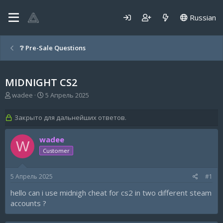
Russian
❔ Pre-Sale Questions
MIDNIGHT CS2
А
Д
wadee
5 Апрель 2025
в
а
т
т
Закрыто для дальнейших ответов.
о
а
р
н
wadee
т
а
W
е
ч
Customer
м
а
ы
л
а
5 Апрель 2025
#1
hello can i use midnigh cheat for cs2 in two different steam
accounts ?