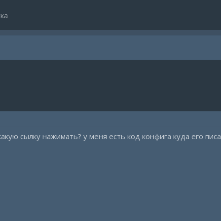
ка
какую сылку нажимать? у меня есть код конфига куда его пис