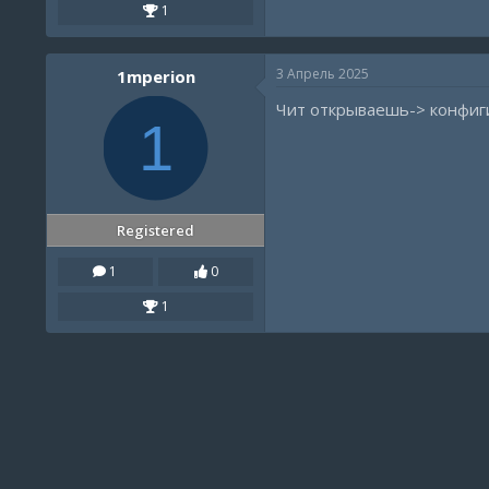
1
3 Апрель 2025
1mperion
Чит открываешь-> конфиги
1
Registered
1
0
1