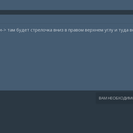
-> там будет стрелочка вниз в правом верхнем углу и туда 
ВАМ НЕОБХОДИМО