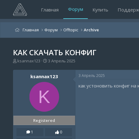
Форум
Главная
Купить
Поддерж
Главная
Форум
Offtopic
Archive
КАК СКАЧАТЬ КОНФИГ
А
Д
ksannax123
3 Апрель 2025
в
а
т
т
3 Апрель 2025
ksannax123
о
а
р
н
как устоновить конфиг на 
т
а
K
е
ч
м
а
ы
л
а
Registered
1
0