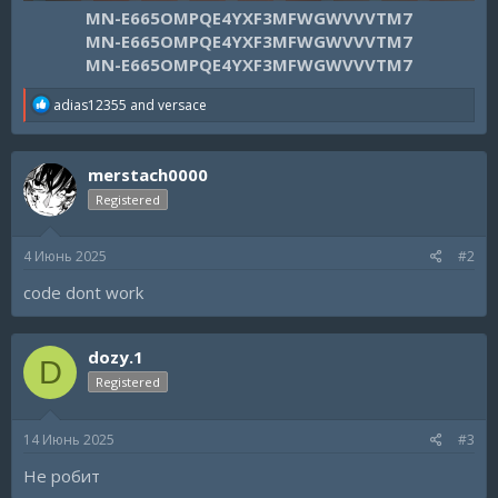
MN-E665OMPQE4YXF3MFWGWVVVTM7
MN-E665OMPQE4YXF3MFWGWVVVTM7
MN-E665OMPQE4YXF3MFWGWVVVTM7
R
adias12355
and
versace
e
a
c
merstach0000
t
i
Registered
o
n
s
4 Июнь 2025
#2
:
code dont work
dozy.1
D
Registered
14 Июнь 2025
#3
Не робит